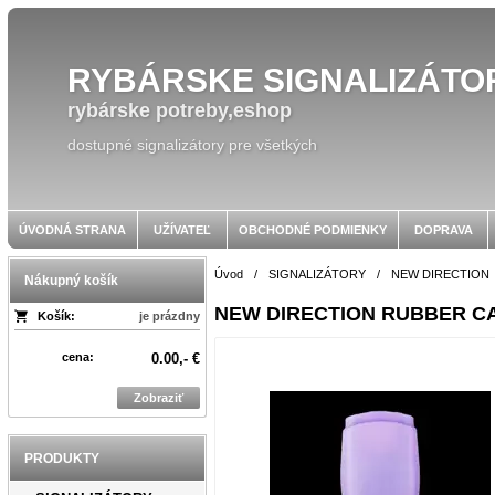
RYBÁRSKE SIGNALIZÁTO
rybárske potreby,eshop
dostupné signalizátory pre všetkých
ÚVODNÁ STRANA
UŽÍVATEĽ
OBCHODNÉ PODMIENKY
DOPRAVA
Úvod
/
SIGNALIZÁTORY
/
NEW DIRECTION
Nákupný košík
NEW DIRECTION RUBBER CA
Košík:
je prázdny
cena:
0.00,- €
Zobraziť
PRODUKTY