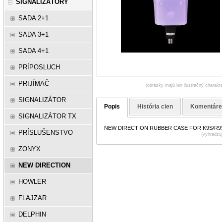
SIGNALIZÁTORY
SADA 2+1
SADA 3+1
SADA 4+1
PRÍPOSLUCH
PRIJÍMAČ
(obrázky majú len ilustračný charakte
SIGNALIZÁTOR
Popis
História cien
Komentár
SIGNALIZÁTOR TX
NEW DIRECTION RUBBER CASE FOR K9S/R9
PRÍSLUŠENSTVO
(vyhradzu
ZONYX
NEW DIRECTION
HOWLER
FLAJZAR
DELPHIN