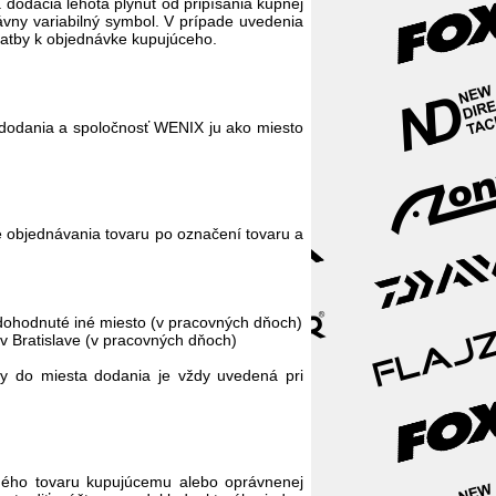
 dodacia lehota plynúť od pripísania kúpnej
ávny variabilný symbol. V prípade uvedenia
latby k objednávke kupujúceho.
o dodania a spoločnosť WENIX ju ako miesto
e objednávania tovaru po označení tovaru a
 dohodnuté iné miesto (v pracovných dňoch)
v Bratislave (v pracovných dňoch)
vy do miesta dodania je vždy uvedená pri
ného tovaru kupujúcemu alebo oprávnenej