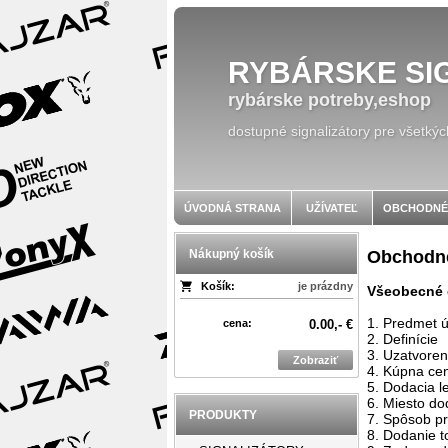
RYBÁRSKE SI
rybárske potreby,eshop
dostupné signalizátory pre všetkýc
ÚVODNÁ STRANA
UŽÍVATEĽ
OBCHODNÉ
Nákupný košík
Obchodné
Košík:
je prázdny
Všeobecné 
1. Predmet 
cena:
0.00,- €
2. Definície
3. Uzatvoren
Zobraziť
4. Kúpna ce
5. Dodacia l
6. Miesto do
PRODUKTY
7. Spôsob pr
8. Dodanie t