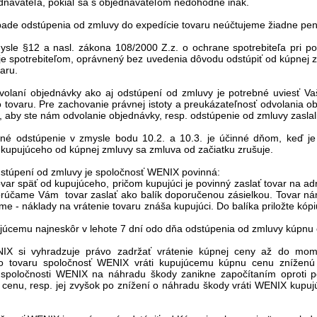
dnávateľa, pokiaľ sa s objednávateľom nedohodne inak.
ípade odstúpenia od zmluvy do expedície tovaru neúčtujeme žiadne pená
mysle §12 a nasl. zákona 108/2000 Z.z. o ochrane spotrebiteľa pri p
 je spotrebiteľom, oprávnený bez uvedenia dôvodu odstúpiť od kúpnej
varu.
dvolaní objednávky ako aj odstúpení od zmluvy je potrebné uviesť Va
tovaru. Pre zachovanie právnej istoty a preukázateľnosť odvolania o
aby ste nám odvolanie objednávky, resp. odstúpenie od zmluvy zaslali 
sné odstúpenie v zmysle bodu 10.2. a 10.3. je účinné dňom, keď j
kupujúceho od kúpnej zmluvy sa zmluva od začiatku zrušuje.
dstúpení od zmluvy je spoločnosť WENIX povinná:
tovar späť od kupujúceho, pričom kupujúci je povinný zaslať tovar na a
orúčame Vám tovar zaslať ako balík doporučenou zásielkou. Tovar nám
 - náklady na vrátenie tovaru znáša kupujúci. Do balíka priložte kóp
pujúcemu najneskôr v lehote 7 dní odo dňa odstúpenia od zmluvy kúpnu 
IX si vyhradzuje právo zadržať vrátenie kúpnej ceny až do mome
o tovaru spoločnosť WENIX vráti kupujúcemu kúpnu cenu zníženú
spoločnosti WENIX na náhradu škody zanikne započítaním oproti p
 cenu, resp. jej zvyšok po znížení o náhradu škody vráti WENIX ku