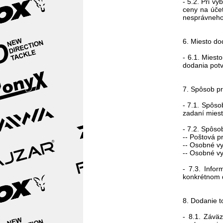
- 5.2. Pri v
ceny na účet
nesprávneho 
6. Miesto do
- 6.1. Miest
dodania potv
7. Spôsob pr
- 7.1. Spôso
zadaní miest
- 7.2. Spôso
-- Poštová p
-- Osobné vy
-- Osobné vy
- 7.3. Info
konkrétnom 
8. Dodanie t
- 8.1. Závä