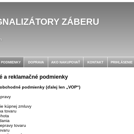
GNALIZÁTORY ZÁBERU
h
 PODMIENKY
DOPRAVA
AKO NAKUPOVAŤ
KONTAKT
PRIHLÁSENIE
 a reklamačné podmienky
obchodné podmienky (ďalej len „VOP“)
úpravy
ie kúpnej zmluvy
na tovaru
ehota
dania
epravy tovaru
ovaru