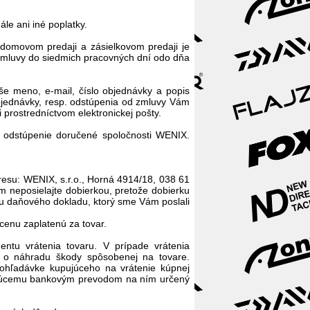
le ani iné poplatky.
odomovom predaji a zásielkovom predaji je
 zmluvy do siedmich pracovných dní odo dňa
še meno, e-mail, číslo objednávky a popis
bjednávky, resp. odstúpenia od zmluvy Vám
prostredníctvom elektronickej pošty.
e odstúpenie doručené spoločnosti WENIX.
dresu: WENIX, s.r.o., Horná 4914/18, 038 61
 neposielajte dobierkou, pretože dobierku
iu daňového dokladu, ktorý sme Vám poslali
cenu zaplatenú za tovar.
ntu vrátenia tovaru. V prípade vrátenia
 o náhradu škody spôsobenej na tovare.
ohľadávke kupujúceho na vrátenie kúpnej
pujúcemu bankovým prevodom na ním určený