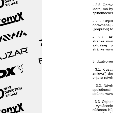
- 2.5. Oprá
ktorej má b
splnomocnen
- 2.6. Obje
oprávnenej 
(prepravy) t
- 2.7. Ak
stránke www
aktuálnej 
stránke www.
3. Uzatvoren
- 3.1. K uza
zmluva“) do
prijatia náv
- 3.2. Návr
spoločnost
stránke www.
- 3.3. Objed
-- vyhláseni
súčasťou Kúp