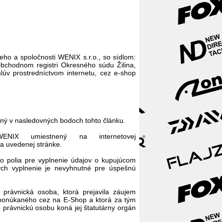
ho a spoločnosti WENIX s.r.o., so sídlom:
bchodnom registri Okresného súdu Žilina,
lúv prostredníctvom internetu, cez e-shop
ený v nasledovných bodoch tohto článku.
ENIX umiestnený na internetovej
a uvedenej stránke.
eho polia pre vyplnenie údajov o kupujúcom
ých vyplnenie je nevyhnutné pre úspešnú
 právnická osoba, ktorá prejavila záujem
ponúkaného cez na E-Shop a ktorá za tým
právnickú osobu koná jej štatutárny orgán