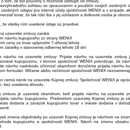
e o tom, že bol poučený o možnosti odstúpiť od zmluvy
 bezvýhradného súhlasu so spracovaním a použitím svojich osobných 
 osobných údajov pre interné účely spoločnosti WENIX a v prípade, ak
revziať tovar, že tak robí iba s jej súhlasom a dotknutá osoba je obo
P
e, že všetky ním uvedené údaje sú pravdivé.
 na uzavretie zmluvy zaniká:
tím návrhu kupujúceho zo strany WENIX
ím ceny za tovar uplynutím 7-dňovej lehoty
ím zásielky v stanovenej odbernej lehote 18 dní
tie návrhu na uzavretie zmluvy. Prijatie návrhu na uzavretie zmluvy
ované kupujúcemu, v ktorom spoločnosť WENIX potvrdzuje, že návrh
atie návrhu nadobúda účinnosť okamihom doručenia prijatia návrhu 
m formulári. Mlčanie alebo nečinnosť spoločnosti WENIX neznamenajú 
úci nemá nárok na uzavretie Kúpnej zmluvy. Spoločnosť WENIX je oprá
sp. bez uvedenia dôvodu.
a zmluva je uzavretá okamihom, keď prijatie návrhu na uzavretie 
rijatia návrhu kupujúcemu. Predmetom uzavretej Kúpnej zmluvy je 
esta dodania a záväzok kupujúceho tovar v mieste dodania v dohod
ravné.
oľvek zmena objednávky po uzavretí Kúpnej zmluvy je návrhom na zme
dohode kupujúceho a spoločnosti WENIX. Návrh na zmenu obsahu 
ť.