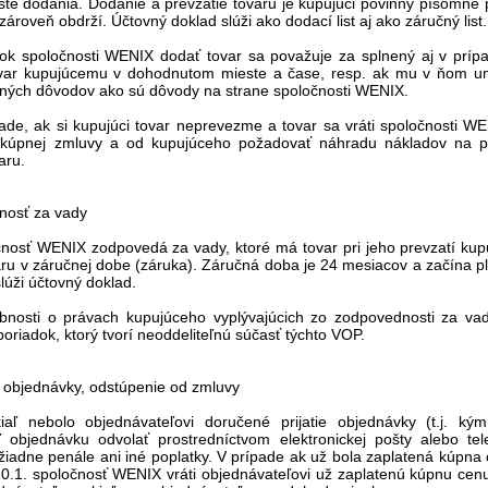
te dodania. Dodanie a prevzatie tovaru je kupujúci povinný písomne 
ároveň obdrží. Účtovný doklad slúži ako dodací list aj ako záručný list.
zok spoločnosti WENIX dodať tovar sa považuje za splnený aj v príp
var kupujúcemu v dohodnutom mieste a čase, resp. ak mu v ňom umo
iných dôvodov ako sú dôvody na strane spoločnosti WENIX.
pade, ak si kupujúci tovar neprevezme a tovar sa vráti spoločnosti 
 kúpnej zmluvy a od kupujúceho požadovať náhradu nákladov na p
aru.
nosť za vady
čnosť WENIX zodpovedá za vady, ktoré má tovar pri jeho prevzatí kupu
aru v záručnej dobe (záruka). Záručná doba je 24 mesiacov a začína p
slúži účtovný doklad.
obnosti o právach kupujúceho vyplývajúcich zo zodpovednosti za vad
oriadok, ktorý tvorí neoddeliteľnú súčasť týchto VOP.
 objednávky, odstúpenie od zmluvy
iaľ nebolo objednávateľovi doručené prijatie objednávky (t.j. 
ľ objednávku odvolať prostredníctvom elektronickej pošty alebo tel
iadne penále ani iné poplatky. V prípade ak už bola zaplatená kúpna
10.1. spoločnosť WENIX vráti objednávateľovi už zaplatenú kúpnu ce