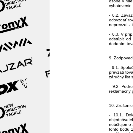
osobe v mies
vyhotovenie z
- 8.2. Závä
odovzdať to
neprevzal z 
- 8.3. V prí
odstúpiť od
dodaním tov
9. Zodpoved
- 9.1. Spolo
prevzatí tov
záručný list 
- 9.2. Podr
reklamačný p
10. Zrušenie
- 10.1. Dok
objednávate
neúčtujeme ž
tohto bodu 