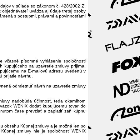
údajov v súlade so zákonom č. 428/2002 Z.
 objednávateľ uvádza aj údaje tretej osoby
známená s postupmi, právami a povinnosťami
 je včasné písomné vyhlásenie spoločnosti
 kupujúceho na uzavretie zmluvy prijíma.
kupujúcemu na E-mailovú adresu uvedenú v
prijatie návrhu.
vnená odmietnuť návrh na uzavretie zmluvy
zmluvy nadobúda účinnosť, teda okamihom
záväzok WENIX dodať kupujúcemu tovar do
nutom čase prevziať a zaplatiť zaň kúpnu
nu obsahu Kúpnej zmluvy a je možná len po
Kúpnej zmluvy nie je spoločnosť WENIX