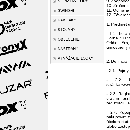
9. Zodpoved
SIGNALIZÁTORY
10. Zrušenie
11. Ochrana
SWINGRE
12. Závereč
NAVIJÁKY
1. Predmet 
STOJANY
- 1.1. Tiet
Horná 4914/
OBLEČENIE
Oddiel: Sro,
umiestnený n
NÁSTRAHY
VYVÁŽACIE LODKY
2. Definície
- 2.1. Pojmy
- 2.2. E
stránke www
- 2.3. Regis
vrátane oso
registráciu.
- 2.4. Kupu
nakupovať t
účelom riadn
alebo zástup