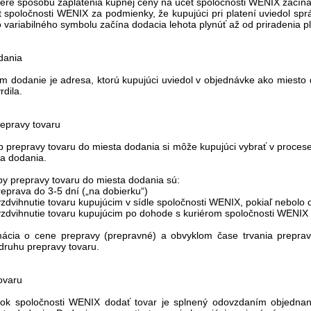
ýbere spôsobu zaplatenia kúpnej ceny na účet spoločnosti WENIX začína
 spoločnosti WENIX za podmienky, že kupujúci pri platení uviedol spr
variabilného symbolu začína dodacia lehota plynúť až od priradenia p
dania
om dodanie je adresa, ktorú kupujúci uviedol v objednávke ako miest
rdila.
epravy tovaru
b prepravy tovaru do miesta dodania si môže kupujúci vybrať v proces
a dodania.
by prepravy tovaru do miesta dodania sú:
reprava do 3-5 dní („na dobierku“)
zdvihnutie tovaru kupujúcim v sídle spoločnosti WENIX, pokiaľ nebolo
zdvihnutie tovaru kupujúcim po dohode s kuriérom spoločnosti WENIX 
rmácia o cene prepravy (prepravné) a obvyklom čase trvania prepra
druhu prepravy tovaru.
ovaru
zok spoločnosti WENIX dodať tovar je splnený odovzdaním objedna