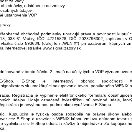
nosť za vady
 objednávky, odstúpenie od zmluvy
 osobných údajov
né ustanovenia VOP
úpravy
o Všeobecné obchodné podmienky upravujú práva a povinnosti kupujúce
18, 038 61 Vrútky, IČO: 47215828, DIČ: 2023796302, zapísanej v O
 vložka číslo 59363/L (ďalej len „WENIX“) pri uzatváraní kúpnych zm
a internetovej stránke www.signalizatory.sk
 definované v tomto článku 2., majú na účely týchto VOP význam uved
-Shop. E-Shop je internetový obchod spoločnosti W
.signalizatory.sk umožňujúci nakupovanie tovaru ponúkaného WENIX n
trácia. Registrácia je vyplnenie elektronického formuláru obsahujúc
bných údajov. Údaje označené hviezdičkou sú povinné údaje, ktor
 Registrácia je nevyhnutnou podmienkou využívania E-Shopu.
júci. Kupujúcim je fyzická osoba spôsobilá na právne úkony alebo
ovar cez E-Shop a uzavrieť s WENIX kúpnu zmluvu ohľadom tovaru 
e vyplnila a cez E-Shop odoslala záväznú objednávku. Za kupujúceho 
ca.