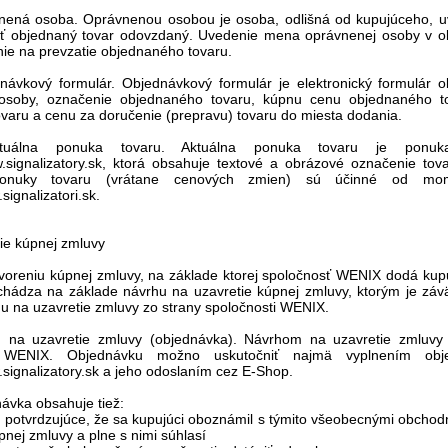
vnená osoba. Oprávnenou osobou je osoba, odlišná od kupujúceho, 
yť objednaný tovar odovzdaný. Uvedenie mena oprávnenej osoby v ob
ie na prevzatie objednaného tovaru.
dnávkový formulár. Objednávkový formulár je elektronický formulár 
osoby, označenie objednaného tovaru, kúpnu cenu objednaného to
ovaru a cenu za doručenie (prepravu) tovaru do miesta dodania.
tuálna ponuka tovaru. Aktuálna ponuka tovaru je ponuka
.signalizatory.sk, ktorá obsahuje textové a obrázové označenie tov
ponuky tovaru (vrátane cenových zmien) sú účinné od mome
signalizatori.sk.
ie kúpnej zmluvy
tvoreniu kúpnej zmluvy, na základe ktorej spoločnosť WENIX dodá kup
chádza na základe návrhu na uzavretie kúpnej zmluvy, ktorým je z
rhu na uzavretie zmluvy zo strany spoločnosti WENIX.
h na uzavretie zmluvy (objednávka). Návrhom na uzavretie zmluvy
i WENIX. Objednávku možno uskutočniť najmä vyplnením obje
signalizatory.sk a jeho odoslaním cez E-Shop.
návka obsahuje tiež:
e potvrdzujúce, že sa kupujúci oboznámil s týmito všeobecnými obcho
nej zmluvy a plne s nimi súhlasí