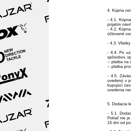
4. Kúpna ce
- 4.1. Kúpna
prijatím náv
- 4.2. Kúpn
účtované oso
- 4.3. Všetk
- 4.4. Po u
spôsobov, sp
-- platba na
-- platba pr
- 4.5. Závä
uvedený v p
kupujúci zav
uvedenia nes
5. Dodacia l
- 5.1. Doda
Pokiaľ nie j
15 dní od po