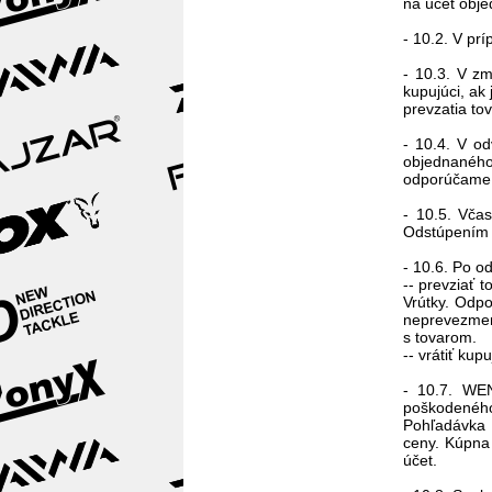
na účet obje
- 10.2. V pr
- 10.3. V z
kupujúci, ak
prevzatia to
- 10.4. V o
objednaného 
odporúčame, 
- 10.5. Vča
Odstúpením 
- 10.6. Po o
-- prevziať 
Vrútky. Odp
neprevezmeme
s tovarom.
-- vrátiť ku
- 10.7. WEN
poškodenéh
Pohľadávka 
ceny. Kúpna
účet.