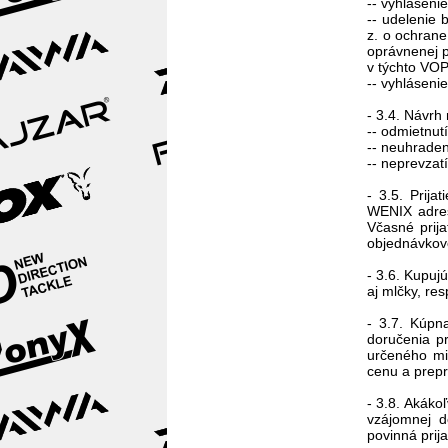
-- vyhláseni
-- udelenie
z. o ochrane
oprávnenej p
v týchto VO
-- vyhláseni
- 3.4. Návrh
-- odmietnu
-- neuhraden
-- neprevzat
- 3.5. Prija
WENIX adres
Včasné prij
objednávkovo
- 3.6. Kupuj
aj mlčky, re
- 3.7. Kúpn
doručenia p
určeného mi
cenu a prep
- 3.8. Akák
vzájomnej 
povinná prija