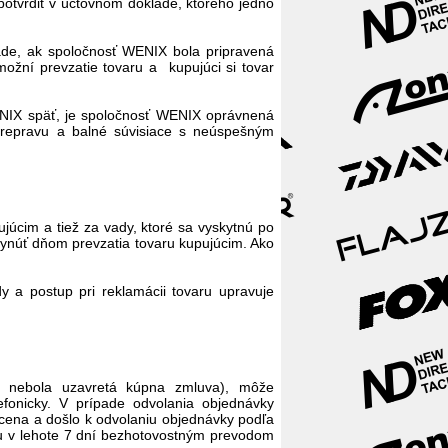
potvrdiť v účtovnom doklade, ktorého jedno
ade, ak spoločnosť WENIX bola pripravená
žní prevzatie tovaru a kupujúci si tovar
WENIX späť, je spoločnosť WENIX oprávnená
repravu a balné súvisiace s neúspešným
júcim a tiež za vady, ktoré sa vyskytnú po
lynúť dňom prevzatia tovaru kupujúcim. Ako
y a postup pri reklamácii tovaru upravuje
kým nebola uzavretá kúpna zmluva), môže
efonicky. V prípade odvolania objednávky
 cena a došlo k odvolaniu objednávky podľa
nu v lehote 7 dní bezhotovostným prevodom