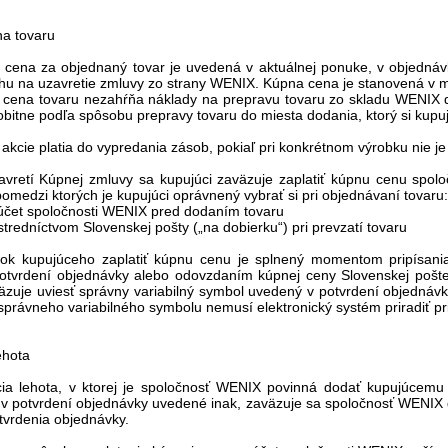
na tovaru
 cena za objednaný tovar je uvedená v aktuálnej ponuke, v objednávk
rhu na uzavretie zmluvy zo strany WENIX. Kúpna cena je stanovená v 
a cena tovaru nezahŕňa náklady na prepravu tovaru zo skladu WENIX 
bitne podľa spôsobu prepravy tovaru do miesta dodania, ktorý si kupujúc
y akcie platia do vypredania zásob, pokiaľ pri konkrétnom výrobku nie j
zavretí Kúpnej zmluvy sa kupujúci zaväzuje zaplatiť kúpnu cenu spol
omedzi ktorých je kupujúci oprávnený vybrať si pri objednávaní tovaru
 účet spoločnosti WENIX pred dodaním tovaru
ostredníctvom Slovenskej pošty („na dobierku“) pri prevzatí tovaru
zok kupujúceho zaplatiť kúpnu cenu je splnený momentom pripísani
otvrdení objednávky alebo odovzdaním kúpnej ceny Slovenskej pošte.
äzuje uviesť správny variabilný symbol uvedený v potvrdení objednávk
právneho variabilného symbolu nemusí elektronický systém priradiť pr
ehota
cia lehota, v ktorej je spoločnosť WENIX povinná dodať kupujúcemu 
e v potvrdení objednávky uvedené inak, zaväzuje sa spoločnosť WENIX
tvrdenia objednávky.