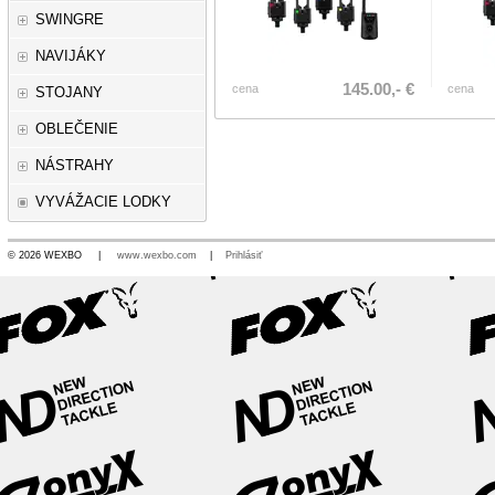
SWINGRE
NAVIJÁKY
145.00,- €
cena
cena
STOJANY
OBLEČENIE
NÁSTRAHY
VYVÁŽACIE LODKY
© 2026 WEXBO |
www.wexbo.com
|
Prihlásiť