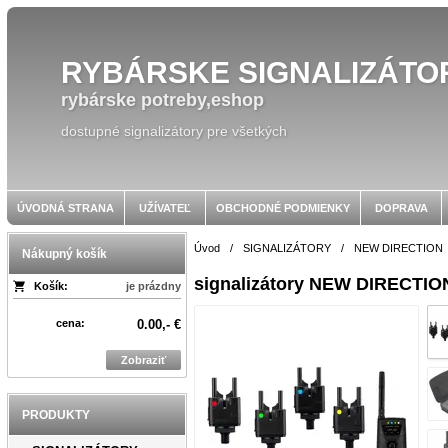
RYBÁRSKE SIGNALIZÁTO
rybárske potreby,eshop
dostupné signalizátory pre všetkých
ÚVODNÁ STRANA
UŽÍVATEĽ
OBCHODNÉ PODMIENKY
DOPRAVA
Úvod
/
SIGNALIZÁTORY
/
NEW DIRECTION
Nákupný košík
signalizátory NEW DIRECTION
Košík:
je prázdny
cena:
0.00,- €
Zobraziť
PRODUKTY