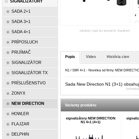
SIGNALIZÁTORY
SADA 2+1
SADA 3+1
(obrázky majú len ilustračný charakter)
SADA 4+1
PRÍPOSLUCH
PRIJÍMAČ
Popis
Video
História cien
SIGNALIZÁTOR
N1 / S9R 4+1 - Novinka od firmy NEW DIRECT
SIGNALIZÁTOR TX
PRÍSLUŠENSTVO
Sada New Direction N1 (3+1) obsahuj
(vyhradzu
ZONYX
NEW DIRECTION
Varianty produktu
HOWLER
signalizátory NEW DIRECTION
signal
N1 4+1 (4+1)
FLAJZAR
DELPHIN