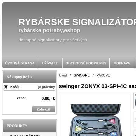
RYBÁRSKE SIGNALIZÁTO
rybárske potreby,eshop
dostupné signalizátory pre všetkých
ÚVODNÁ STRANA
UŽÍVATEĽ
OBCHODNÉ PODMIENKY
DOPRAVA
Úvod
/
SWINGRE
/
PÁKOVÉ
Nákupný košík
swinger ZONYX 03-SPI-4C sa
Košík:
je prázdny
cena:
0.00,- €
Zobraziť
PRODUKTY