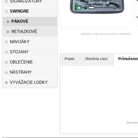
SIGNALIZÁTORY
SWINGRE
PÁKOVÉ
RETIAZKOVÉ
(obrázky majú len ilustračný charakter)
NAVIJÁKY
STOJANY
Popis
História cien
Príslušens
OBLEČENIE
NÁSTRAHY
VYVÁŽACIE LODKY
Momentá