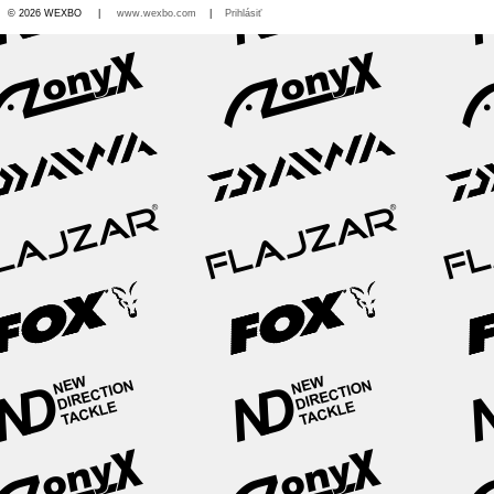
© 2026 WEXBO |
www.wexbo.com
|
Prihlásiť