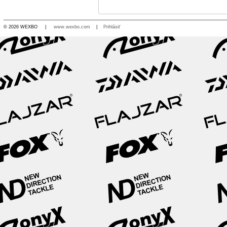
© 2026 WEXBO |
www.wexbo.com
|
Prihlásiť