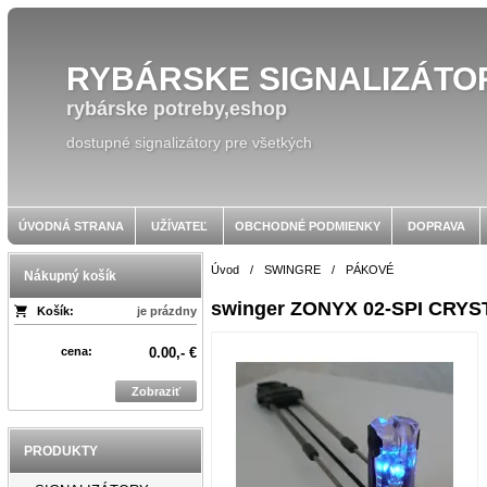
RYBÁRSKE SIGNALIZÁTO
rybárske potreby,eshop
dostupné signalizátory pre všetkých
ÚVODNÁ STRANA
UŽÍVATEĽ
OBCHODNÉ PODMIENKY
DOPRAVA
Úvod
/
SWINGRE
/
PÁKOVÉ
Nákupný košík
swinger ZONYX 02-SPI CRYS
Košík:
je prázdny
cena:
0.00,- €
Zobraziť
PRODUKTY