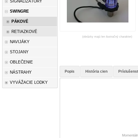
SIGNALIZÁTORY
SWINGRE
PÁKOVÉ
RETIAZKOVÉ
(obrázky majú len ilustračný charakter)
NAVIJÁKY
STOJANY
OBLEČENIE
Popis
História cien
Príslušens
NÁSTRAHY
VYVÁŽACIE LODKY
Momentálne