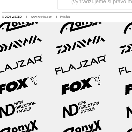
(vyhradzujeme si právo me
© 2026 WEXBO |
www.wexbo.com
|
Prihlásiť