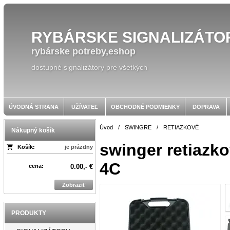
RYBÁRSKE SIGNALIZÁTO
rybárske potreby,eshop
dostupné signalizátory pre všetkých
ÚVODNÁ STRANA
UŽÍVATEĽ
OBCHODNÉ PODMIENKY
DOPRAVA
Úvod
/
SWINGRE
/
RETIAZKOVÉ
Nákupný košík
swinger retiazk
Košík:
je prázdny
4C
cena:
0.00,- €
Zobraziť
PRODUKTY