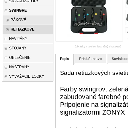
SIGNALIZÁTORY
SWINGRE
PÁKOVÉ
RETIAZKOVÉ
NAVIJÁKY
(obrázky majú len ilustračný charakter)
STOJANY
OBLEČENIE
Popis
Príslušenstvo
Súvisiace
NÁSTRAHY
Sada retiazkových sviet
VYVÁŽACIE LODKY
Farby swingrov: zelená,
zabudované farebné po
Pripojenie na signalizá
signalizatormi ZONYX