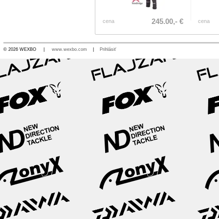
245.00,- €
cena
cena
© 2026 WEXBO |
www.wexbo.com
|
Prihlásiť