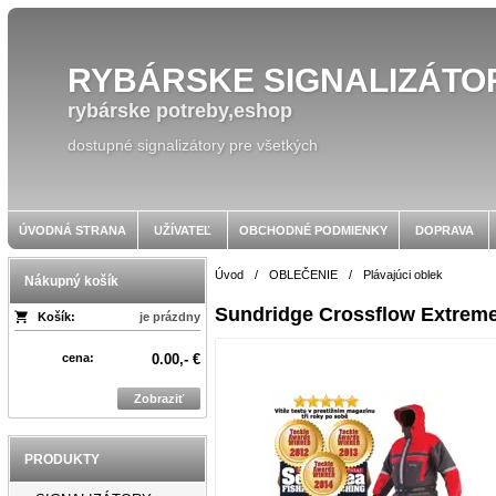
RYBÁRSKE SIGNALIZÁTO
rybárske potreby,eshop
dostupné signalizátory pre všetkých
ÚVODNÁ STRANA
UŽÍVATEĽ
OBCHODNÉ PODMIENKY
DOPRAVA
Úvod
/
OBLEČENIE
/
Plávajúci oblek
Nákupný košík
Sundridge Crossflow Extreme,
Košík:
je prázdny
cena:
0.00,- €
Zobraziť
PRODUKTY