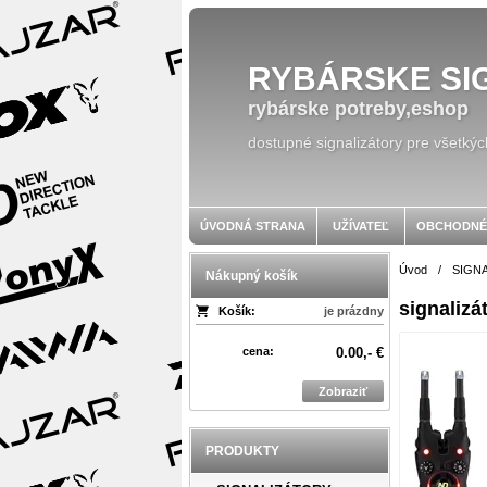
RYBÁRSKE SI
rybárske potreby,eshop
dostupné signalizátory pre všetkýc
ÚVODNÁ STRANA
UŽÍVATEĽ
OBCHODNÉ
Úvod
/
SIGN
Nákupný košík
signaliz
Košík:
je prázdny
cena:
0.00,- €
Zobraziť
PRODUKTY