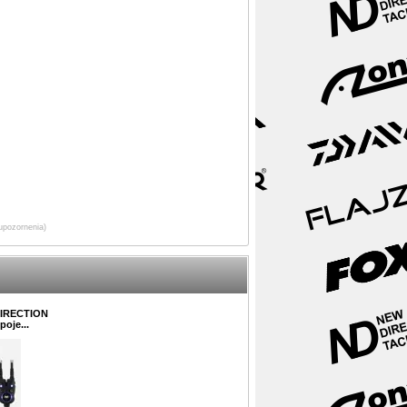
upozornenia)
DIRECTION
poje...