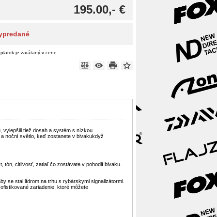
195.00,- €
ypredané
platok je zarátaný v cene
vylepšili tiež dosah a systém s nízkou
t a noční světlo, keď zostanete v bivakukdyž
tón, citlivosť, zatiaľ čo zostávate v pohodlí bivaku.
by se stal lídrom na trhu s rybárskymi signalizátormi.
ofistikované zariadenie, ktoré môžete