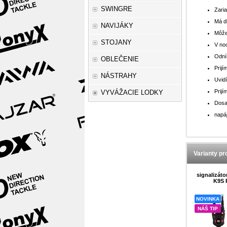
SWINGRE
Zari
Má dl
NAVIJÁKY
Môžet
STOJANY
V noc
Odním
OBLEČENIE
Prijí
NÁSTRAHY
Uvidí
Prij
VYVÁŽACIE LODKY
Dosa
napá
Varianty pr
signalizát
K9S 
NOVINKA
NÁŠ TIP