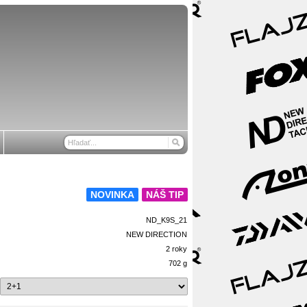
NOVINKA
NÁŠ TIP
ND_K9S_21
NEW DIRECTION
2 roky
702 g