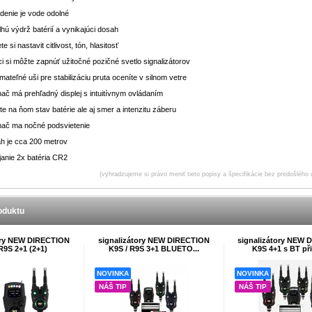
adenie je vode odolné
hú výdrž batérií a vynikajúci dosah
e si nastavit citlivost, tón, hlasitosť
i si môžte zapnúť užitočné pozičné svetlo signalizátorov
ateľné uši pre stabilizáciu pruta oceníte v silnom vetre
mač má prehľadný displej s intuitívnym ovládaním
te na ňom stav batérie ale aj smer a intenzitu záberu
ímač ma nočné podsvietenie
h je cca 200 metrov
janie 2x batéria CR2
(vyhradzujeme si právo meniť tieto popisy a špecifikácie bez predošlého 
oduktu
ory NEW DIRECTION
signalizátory NEW DIRECTION
signalizátory NEW 
R9S 2+1 (2+1)
K9S / R9S 3+1 BLUETO...
K9S 4+1 s BT při
NOVINKA
NOVINKA
NÁŠ TIP
NÁŠ TIP