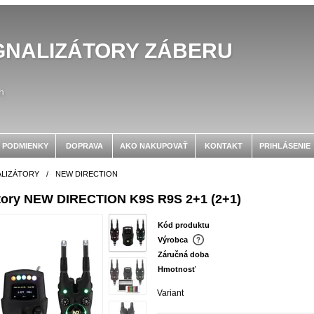
GNALIZÁTORY ZÁBERU
h
 PODMIENKY
DOPRAVA
AKO NAKUPOVAŤ
KONTAKT
PRIHLÁSENIE
ALIZÁTORY
/
NEW DIRECTION
átory NEW DIRECTION K9S R9S 2+1 (2+1)
Kód produktu
Výrobca
Záručná doba
Hmotnosť
Variant