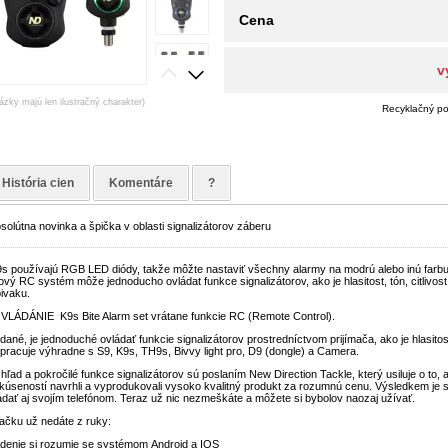
Cena
v
ázky majú len ilustračný charakter)
Recyklačný po
História cien
Komentáre
?
olútna novinka a špička v oblasti signalizátorov záberu
s používajú RGB LED diódy, takže môžte nastaviť všechny alarmy na modrú alebo inú farbu, 
vý RC systém môže jednoducho ovládat funkce signalizátorov, ako je hlasitost, tón, citlivos
bivaku.
LÁDÁNIE K9s Bite Alarm set vrátane funkcie RC (Remote Control).
ané, je jednoduché ovládať funkcie signalizátorov prostredníctvom prijímača, ako je hlasitost, 
 pracuje výhradne s S9, K9s, TH9s, Bivvy light pro, D9 (dongle) a Camera.
hľad a pokročilé funkce signalizátorov sú poslaním New Direction Tackle, který usiluje o to, a
kúseností navrhli a vyprodukovali vysoko kvalitný produkt za rozumnú cenu. Výsledkem je s
ádať aj svojím telefónom. Teraz už nic nezmeškáte a môžete si bybolov naozaj užívať.
ačku už nedáte z ruky:
adenie si rozumie se systémom Android a IOS