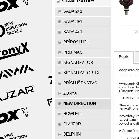
SIGNALIZÁTORY
SADA 2+1
SADA 3+1
SADA 4+1
(obr
PRÍPOSLUCH
PRIJÍMAČ
Popis
SIGNALIZÁTOR
Vylepšená abs
SIGNALIZÁTOR TX
PRÍSLUŠENSTVO
Vylepšené K9
spotrebou. No
zůstanete v 
ZONYX
DIAĽKOVÉ OV
NEW DIRECTION
Stručne poved
Prijímač R9s
HOWLER
Inovatívny vz
Na základe s
FLAJZAR
pohodlne ovl
Vašu novú hr
DELPHIN
Zari