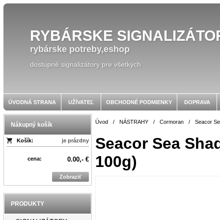
RYBÁRSKE SIGNALIZÁTO
rybárske potreby,eshop
dostupné signalizátory pre všetkých
ÚVODNÁ STRANA
UŽÍVATEĽ
OBCHODNÉ PODMIENKY
DOPRAVA
Úvod
/
NÁSTRAHY
/
Cormoran
/
Seacor S
Nákupný košík
Seacor Sea Shad 
Košík:
je prázdny
100g)
cena:
0.00,- €
Zobraziť
PRODUKTY