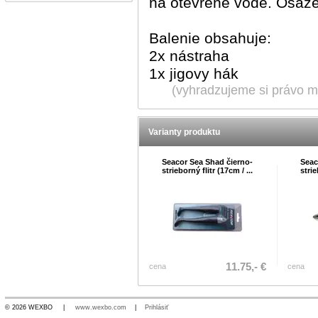
na otevřené vodě. Osaze
Balenie obsahuje:
2x nástraha
1x jigovy hák
(vyhradzujeme si právo me
Varianty produktu
Seacor Sea Shad čierno-
Seac
strieborný flitr (17cm / ...
strie
11.75,- €
cena
cena
© 2026 WEXBO |
www.wexbo.com
|
Prihlásiť