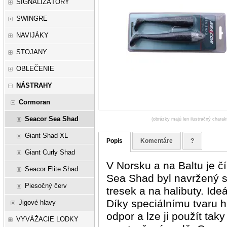
SIGNALIZÁTORY
SWINGRE
NAVIJÁKY
STOJANY
OBLEČENIE
NÁSTRAHY
Cormoran
Seacor Sea Shad
(obrázky majú len ilustračný charak
Giant Shad XL
Popis
Komentáre
?
Giant Curly Shad
V Norsku a na Baltu je č
Seacor Elite Shad
Sea Shad byl navržený s
Piesočný červ
tresek a na halibuty. Ide
Díky speciálnímu tvaru h
Jigové hlavy
odpor a lze ji použít taky
VYVÁŽACIE LODKY