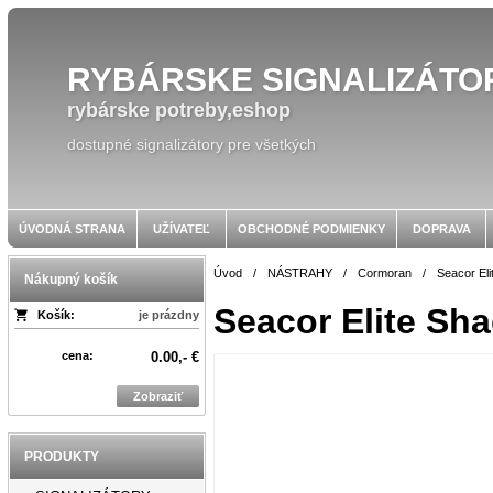
RYBÁRSKE SIGNALIZÁTO
rybárske potreby,eshop
dostupné signalizátory pre všetkých
ÚVODNÁ STRANA
UŽÍVATEĽ
OBCHODNÉ PODMIENKY
DOPRAVA
Úvod
/
NÁSTRAHY
/
Cormoran
/
Seacor Eli
Nákupný košík
Seacor Elite Sh
Košík:
je prázdny
cena:
0.00,- €
Zobraziť
PRODUKTY