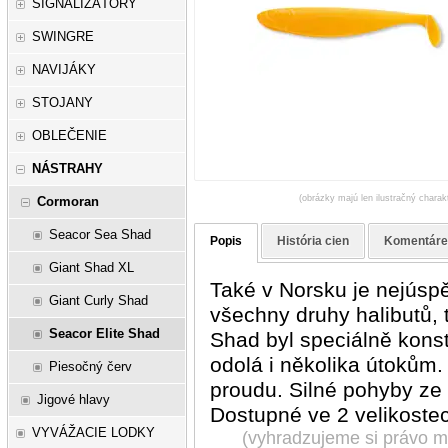
SIGNALIZÁTORY
SWINGRE
NAVIJÁKY
STOJANY
OBLEČENIE
NÁSTRAHY
(obrázky majú len ilustračný charak
Cormoran
Seacor Sea Shad
Popis
História cien
Komentár
Giant Shad XL
Také v Norsku je nejúsp
Giant Curly Shad
všechny druhy halibutů,
Seacor Elite Shad
Shad byl speciálně kons
odolá i několika útokům.
Piesočný červ
proudu. Silné pohyby ze s
Jigové hlavy
Dostupné ve 2 velikoste
VYVÁŽACIE LODKY
(vyhradzujeme si právo me