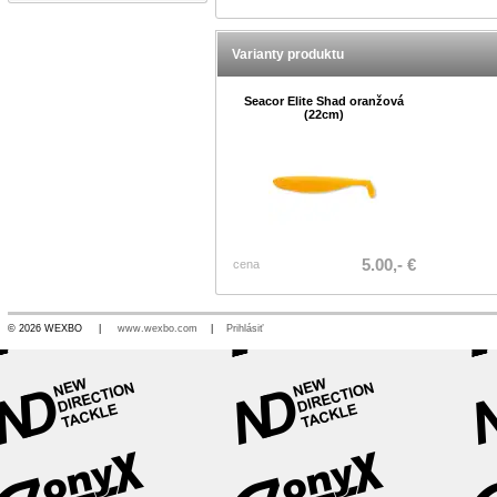
Varianty produktu
Seacor Elite Shad oranžová
(22cm)
5.00,- €
cena
© 2026 WEXBO |
www.wexbo.com
|
Prihlásiť