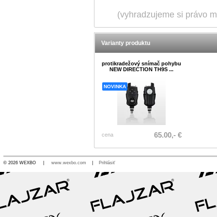
(vyhradzujeme si právo me
Varianty produktu
protikradežový snímač pohybu
NEW DIRECTION TH9S ...
NOVINKA
65.00,- €
cena
© 2026 WEXBO |
www.wexbo.com
|
Prihlásiť