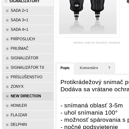
SIGNALIZÁTORY
SADA 2+1
SADA 3+1
SADA 4+1
PRÍPOSLUCH
(obrázky majú len ilustračný charakter)
PRIJÍMAČ
SIGNALIZÁTOR
SIGNALIZÁTOR TX
Popis
Komentáre
?
PRÍSLUŠENSTVO
Protikrádežový snimač p
ZONYX
Dodáva sa vrátane ochr
NEW DIRECTION
- snímaná oblasť 3-5m
HOWLER
- uhol snímania 100°
FLAJZAR
- možnosť spárovania s 
DELPHIN
- nočné podsvietenie