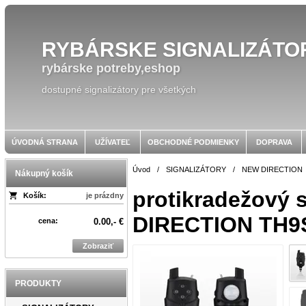
RYBÁRSKE SIGNALIZÁTO
rybárske potreby,eshop
dostupné signalizátory pre všetkých
ÚVODNÁ STRANA
UŽÍVATEĽ
OBCHODNÉ PODMIENKY
DOPRAVA
Úvod
/
SIGNALIZÁTORY
/
NEW DIRECTION
Nákupný košík
protikradežový
Košík:
je prázdny
DIRECTION TH9S
cena:
0.00,- €
Zobraziť
PRODUKTY