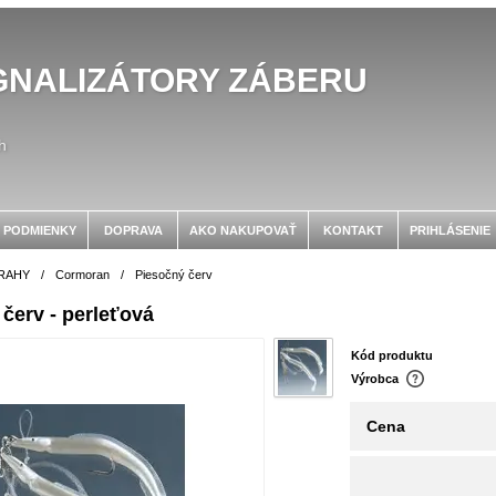
GNALIZÁTORY ZÁBERU
h
 PODMIENKY
DOPRAVA
AKO NAKUPOVAŤ
KONTAKT
PRIHLÁSENIE
RAHY
/
Cormoran
/
Piesočný červ
červ - perleťová
Kód produktu
Výrobca
Cena