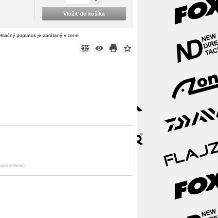
Vložiť do košíka
klačný poplatok je zarátaný v cene
upozornenia)