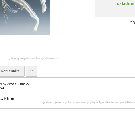
skladom
Recy
(obrázky majú len ilustračný charakter)
Komentáre
?
ečný červ s 2 háčky
ová
ca: 0,8mm
(vyhradzujeme si právo meniť tieto popisy a špecifikácie bez predošlého 