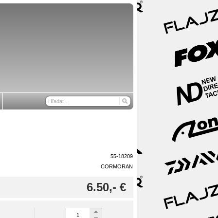
55-18209
CORMORAN
6.50,- €