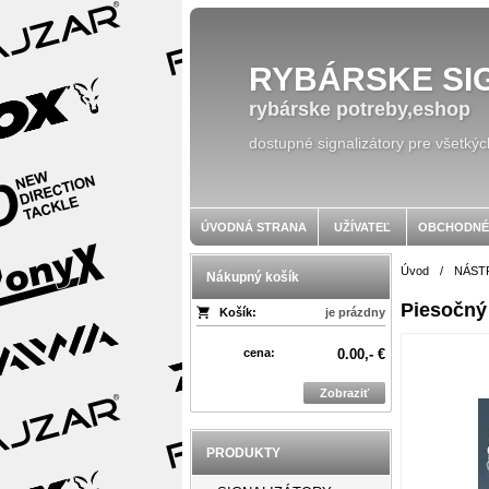
RYBÁRSKE SI
rybárske potreby,eshop
dostupné signalizátory pre všetkýc
ÚVODNÁ STRANA
UŽÍVATEĽ
OBCHODNÉ
Úvod
/
NÁST
Nákupný košík
Piesočný 
Košík:
je prázdny
cena:
0.00,- €
Zobraziť
PRODUKTY