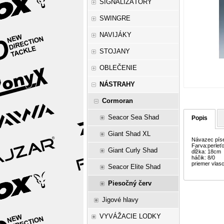
SIGNALIZÁTORY
SWINGRE
NAVIJÁKY
STOJANY
OBLEČENIE
NÁSTRAHY
Cormoran
Seacor Sea Shad
Popis
Giant Shad XL
Návazec pís
Farva:perleť
Giant Curly Shad
dĺžka: 18cm
háčik: 8/0
priemer vlas
Seacor Elite Shad
Piesočný červ
Jigové hlavy
VYVÁŽACIE LODKY