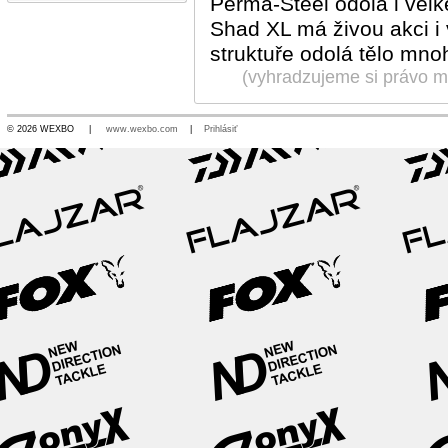
Perma-Steel odolá i vel
Shad XL má živou akci i
struktuře odolá tělo mn
(vyhradzujeme si právo me
© 2026 WEXBO |
www.wexbo.com
|
Prihlásiť