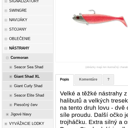
SIGNALIZÁTORY
SWINGRE
NAVIJÁKY
STOJANY
OBLEČENIE
NÁSTRAHY
Cormoran
Seacor Sea Shad
(obrázky majú len ilustračný charak
Giant Shad XL
Popis
Komentáre
?
Giant Curly Shad
Velké a těžké nástrahy 
Seacor Elite Shad
halibutů a velkých trese
Piesočný červ
na tento druh lovu - dvě 
síle proudu. Další očko 
Jigové hlavy
trojháčku. Extra silný a 
VYVÁŽACIE LODKY