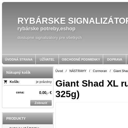
RYBÁRSKE SIGNALIZÁTO
rybárske potreby,eshop
dostupné signalizátory pre všetkých
ÚVODNÁ STRANA
UŽÍVATEĽ
OBCHODNÉ PODMIENKY
DOPRAVA
Úvod
/
NÁSTRAHY
/
Cormoran
/
Giant Sha
Nákupný košík
Giant Shad XL ru
Košík:
je prázdny
325g)
cena:
0.00,- €
Zobraziť
PRODUKTY